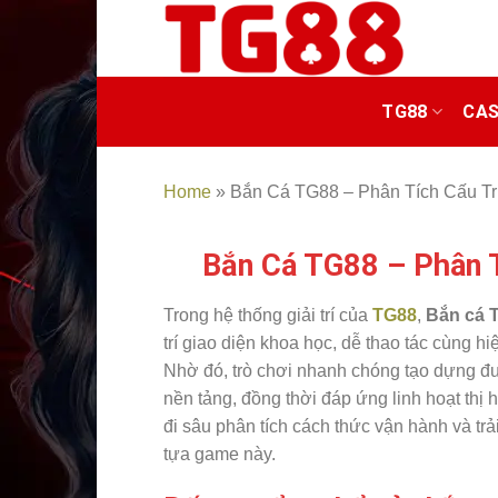
Skip
to
content
TG88
CAS
Home
»
Bắn Cá TG88 – Phân Tích Cấu T
Bắn Cá TG88 – Phân 
Trong hệ thống giải trí của
TG88
,
Bắn cá 
trí giao diện khoa học, dễ thao tác cùng 
Nhờ đó, trò chơi nhanh chóng tạo dựng đ
nền tảng, đồng thời đáp ứng linh hoạt thị
đi sâu phân tích cách thức vận hành và trải
tựa game này.