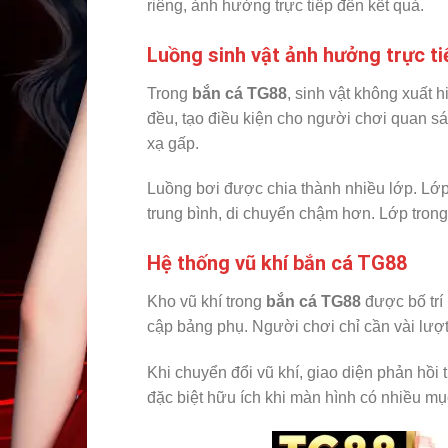
riêng, ảnh hưởng trực tiếp đến kết quả.
Luồng sinh vật ảnh hưởng trực ti
Trong
bắn cá TG88
, sinh vật không xuất 
đều, tạo điều kiện cho người chơi quan sá
xạ gấp.
Luồng bơi được chia thành nhiều lớp. Lớp 
trung bình, di chuyển chậm hơn. Lớp trong 
Hệ thống vũ khí bắn cá TG88
Kho vũ khí trong
bắn cá TG88
được bố trí 
cập bảng phụ. Người chơi chỉ cần vài lượ
Khi chuyển đổi vũ khí, giao diện phản hồi 
đặc biệt hữu ích khi màn hình có nhiều mục