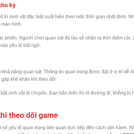
chu kỳ
ố trí sinh vật đặc biệt xuất hiện theo mốc thời gian nhất định.
n màn hình.
c phiên. Người chơi quan sát đủ lâu sẽ nhận ra thời điểm các s
vào yếu tố bất ngờ.
o khả năng quan sát. Thông tin quan trọng được đặt ở vị trí dễ
gặp khó khăn khi theo dõi.
bật sinh vật di chuyển. Đạn bắn hiển thị rõ đường đi, không bị 
hi theo dõi game
t số yếu tố quan trọng liên quan trực tiếp đến cách vận hành. 