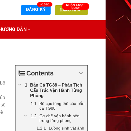
ĐĂNG KÝ
ĐĂNG NHẬP
HƯỚNG DẪN
Contents
 bố
Bắn Cá TG88 – Phân Tích
Cấu Trúc Vận Hành Từng
Phòng
của
Bố cục tổng thể của bắn
 sẽ
cá TG88
về
Cơ chế vận hành bên
trong từng phòng
Luồng sinh vật ảnh