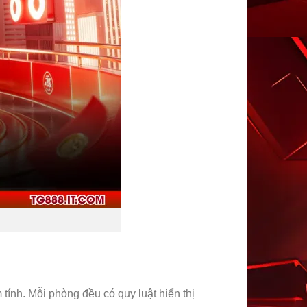
ính. Mỗi phòng đều có quy luật hiển thị