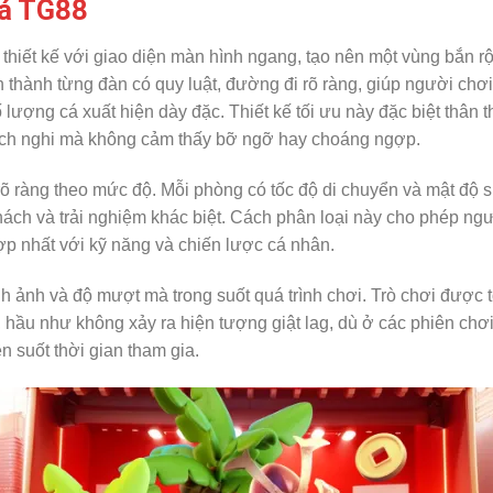
cá TG88
thiết kế với giao diện màn hình ngang, tạo nên một vùng bắn r
n thành từng đàn có quy luật, đường đi rõ ràng, giúp người chơ
ượng cá xuất hiện dày đặc. Thiết kế tối ưu này đặc biệt thân t
ích nghi mà không cảm thấy bỡ ngỡ hay choáng ngợp.
 ràng theo mức độ. Mỗi phòng có tốc độ di chuyển và mật độ s
thách và trải nghiệm khác biệt. Cách phân loại này cho phép ng
p nhất với kỹ năng và chiến lược cá nhân.
nh ảnh và độ mượt mà trong suốt quá trình chơi. Trò chơi được t
, hầu như không xảy ra hiện tượng giật lag, dù ở các phiên ch
n suốt thời gian tham gia.