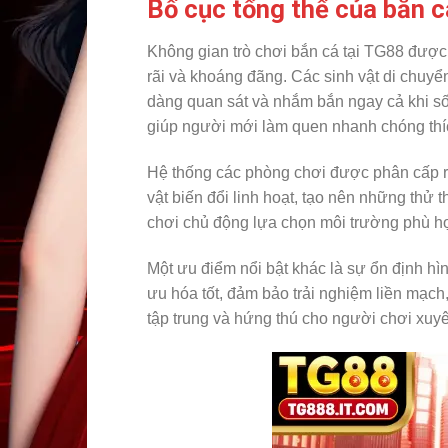
Bố cục tổng thể của bắn 
Không gian trò chơi bắn cá tại TG88 được 
rãi và khoáng đãng. Các sinh vật di chuyể
dàng quan sát và nhắm bắn ngay cả khi số l
giúp người mới làm quen nhanh chóng th
Hệ thống các phòng chơi được phân cấp rõ
vật biến đổi linh hoạt, tạo nên những thử 
chơi chủ động lựa chọn môi trường phù hợ
Một ưu điểm nổi bật khác là sự ổn định hì
ưu hóa tốt, đảm bảo trải nghiệm liền mạch
tập trung và hứng thú cho người chơi xuyê