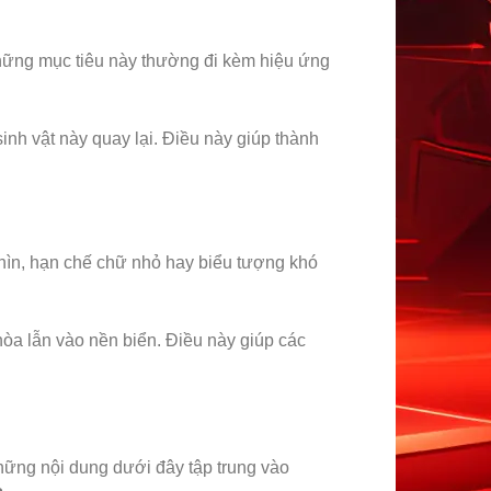
 Những mục tiêu này thường đi kèm hiệu ứng
inh vật này quay lại. Điều này giúp thành
 nhìn, hạn chế chữ nhỏ hay biểu tượng khó
hòa lẫn vào nền biển. Điều này giúp các
Những nội dung dưới đây tập trung vào