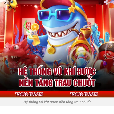
Hệ thống vũ khí được nền tảng trau chuốt