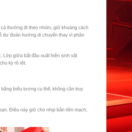
ợt cá thường đi theo nhóm, giữ khoảng cách
 dễ dự đoán hướng di chuyển thay vì phản
. Lớp giữa bắt đầu xuất hiện sinh vật
hu kỳ rõ rệt.
hị bằng biểu tượng cụ thể, không cần truy
đoạn. Điều này giữ cho nhịp bắn liền mạch,