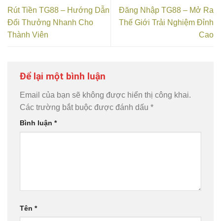
Rút Tiền TG88 – Hướng Dẫn
Đăng Nhập TG88 – Mở Ra
Đổi Thưởng Nhanh Cho
Thế Giới Trải Nghiệm Đỉnh
Thành Viên
Cao
Để lại một bình luận
Email của bạn sẽ không được hiển thị công khai.
Các trường bắt buộc được đánh dấu
*
Bình luận
*
Tên
*