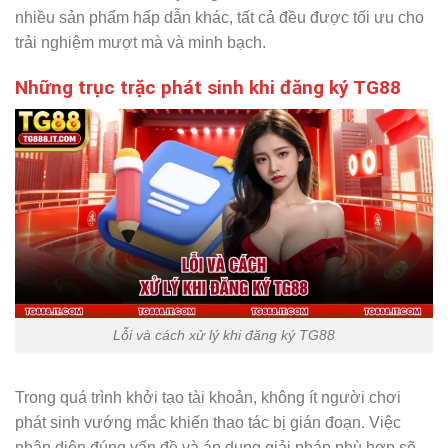
nhiều sản phẩm hấp dẫn khác, tất cả đều được tối ưu cho
trải nghiệm mượt mà và minh bạch.
Những trục trặc phát sinh khi đăng ký TG88
Lỗi và cách xử lý khi đăng ký TG88
Trong quá trình khởi tạo tài khoản, không ít người chơi
phát sinh vướng mắc khiến thao tác bị gián đoạn. Việc
nhận diện đúng vấn đề và áp dụng giải pháp phù hợp sẽ