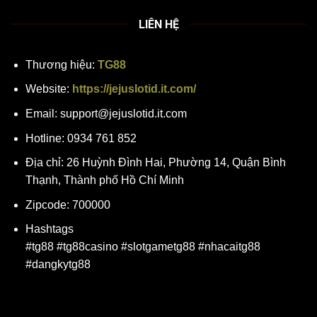
LIÊN HỆ
Thương hiệu:
TG88
Website:
https://jejuslotid.it.com/
Email:
support@jejuslotid.it.com
Hotline: 0934 761 852
Địa chỉ: 26 Huỳnh Đình Hai, Phường 14, Quận Bình
Thạnh, Thành phố Hồ Chí Minh
Zipcode: 700000
Hashtags
#tg88 #tg88casino #slotgametg88 #nhacaitg88
#dangkytg88