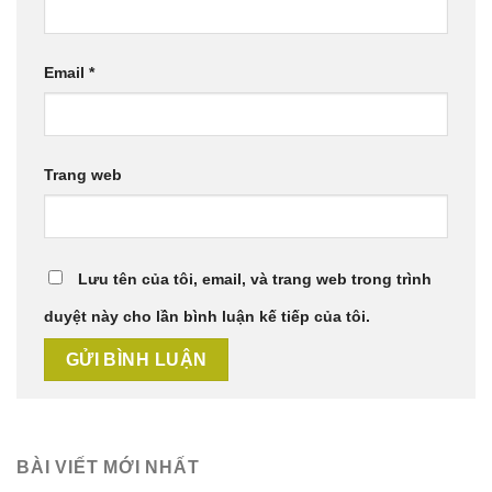
Email
*
Trang web
Lưu tên của tôi, email, và trang web trong trình
duyệt này cho lần bình luận kế tiếp của tôi.
BÀI VIẾT MỚI NHẤT