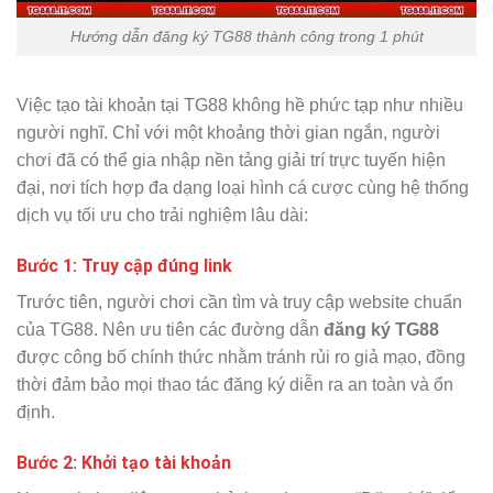
Hướng dẫn đăng ký TG88 thành công trong 1 phút
Việc tạo tài khoản tại TG88 không hề phức tạp như nhiều
người nghĩ. Chỉ với một khoảng thời gian ngắn, người
chơi đã có thể gia nhập nền tảng giải trí trực tuyến hiện
đại, nơi tích hợp đa dạng loại hình cá cược cùng hệ thống
dịch vụ tối ưu cho trải nghiệm lâu dài:
Bước 1: Truy cập đúng link
Trước tiên, người chơi cần tìm và truy cập website chuẩn
của TG88. Nên ưu tiên các đường dẫn
đăng ký TG88
được công bố chính thức nhằm tránh rủi ro giả mạo, đồng
thời đảm bảo mọi thao tác đăng ký diễn ra an toàn và ổn
định.
Bước 2: Khởi tạo tài khoản