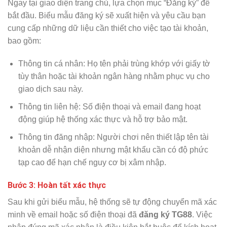
Ngay tại giao diện trang chủ, lựa chọn mục “Đăng ký” để
bắt đầu. Biểu mẫu đăng ký sẽ xuất hiện và yêu cầu bạn
cung cấp những dữ liệu cần thiết cho việc tạo tài khoản,
bao gồm:
Thông tin cá nhân: Họ tên phải trùng khớp với giấy tờ
tùy thân hoặc tài khoản ngân hàng nhằm phục vụ cho
giao dịch sau này.
Thông tin liên hệ: Số điện thoại và email đang hoạt
động giúp hệ thống xác thực và hỗ trợ bảo mật.
Thông tin đăng nhập: Người chơi nên thiết lập tên tài
khoản dễ nhận diện nhưng mật khẩu cần có độ phức
tạp cao để hạn chế nguy cơ bị xâm nhập.
Bước 3: Hoàn tất xác thực
Sau khi gửi biểu mẫu, hệ thống sẽ tự động chuyển mã xác
minh về email hoặc số điện thoại đã
đăng ký TG88
. Việc