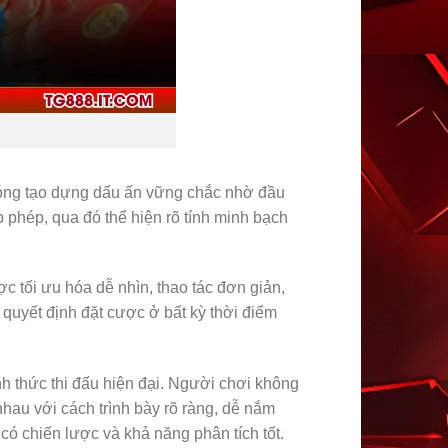
 chóng tạo dựng dấu ấn vững chắc nhờ đầu
 phép, qua đó thể hiện rõ tính minh bạch
c tối ưu hóa dễ nhìn, thao tác đơn giản,
a quyết định đặt cược ở bất kỳ thời điểm
 thức thi đấu hiện đại. Người chơi không
nhau với cách trình bày rõ ràng, dễ nắm
có chiến lược và khả năng phân tích tốt.