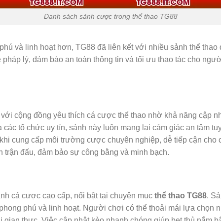
Danh sách sảnh cược trong thể thao TG88
ú và linh hoạt hơn, TG88 đã liên kết với nhiều sảnh thể thao d
pháp lý, đảm bảo an toàn thông tin và tối ưu thao tác cho ngườ
 với cộng đồng yêu thích cá cược thể thao nhờ khả năng cập nh
các tổ chức uy tín, sảnh này luôn mang lại cảm giác an tâm tuyệ
 khi cung cấp môi trường cược chuyên nghiệp, dễ tiếp cận cho 
ến trận đấu, đảm bảo sự công bằng và minh bạch.
nh cá cược cao cấp, nổi bật tại chuyên mục
thể thao TG88
. Sả
 phong phú và linh hoạt. Người chơi có thể thoải mái lựa chọn
i gian thực. Việc cập nhật kèo nhanh chóng giúp bet thủ nắm bắ