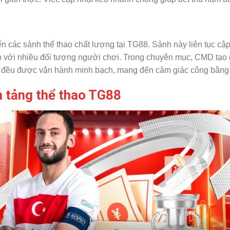
ến các sảnh thể thao chất lượng tại TG88. Sảnh này liên tục cậ
hợp với nhiều đối tượng người chơi. Trong chuyên mục, CMD t
ng đều được vận hành minh bạch, mang đến cảm giác công bằng v
n tảng thể thao TG88