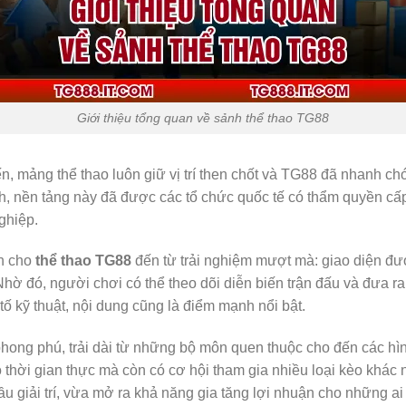
Giới thiệu tổng quan về sảnh thể thao TG88
tuyến, mảng thể thao luôn giữ vị trí then chốt và TG88 đã nhanh
h, nền tảng này đã được các tổ chức quốc tế có thẩm quyền cấp
ghiệp.
h cho
thể thao TG88
đến từ trải nghiệm mượt mà: giao diện đượ
. Nhờ đó, người chơi có thể theo dõi diễn biến trận đấu và đưa r
ố kỹ thuật, nội dung cũng là điểm mạnh nổi bật.
ng phú, trải dài từ những bộ môn quen thuộc cho đến các hình
o thời gian thực mà còn có cơ hội tham gia nhiều loại kèo khác 
u giải trí, vừa mở ra khả năng gia tăng lợi nhuận cho những ai 