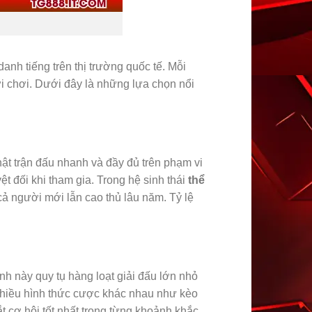
anh tiếng trên thị trường quốc tế. Mỗi
i chơi. Dưới đây là những lựa chọn nổi
ật trận đấu nhanh và đầy đủ trên phạm vi
t đối khi tham gia. Trong hệ sinh thái
thể
cả người mới lẫn cao thủ lâu năm. Tỷ lệ
nh này quy tụ hàng loạt giải đấu lớn nhỏ
 nhiều hình thức cược khác nhau như kèo
t cơ hội tốt nhất trong từng khoảnh khắc.