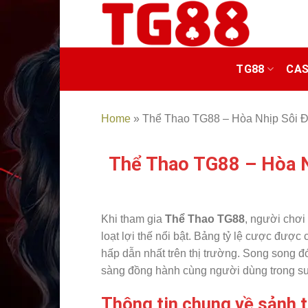
Skip
to
content
TG88
CAS
Home
»
Thể Thao TG88 – Hòa Nhịp Sôi 
Thể Thao TG88 – Hòa N
Khi tham gia
Thể Thao TG88
, người chơi
loạt lợi thế nổi bật. Bảng tỷ lệ cược đượ
hấp dẫn nhất trên thị trường. Song song đ
sàng đồng hành cùng người dùng trong suốt
Thông tin chung về sảnh 