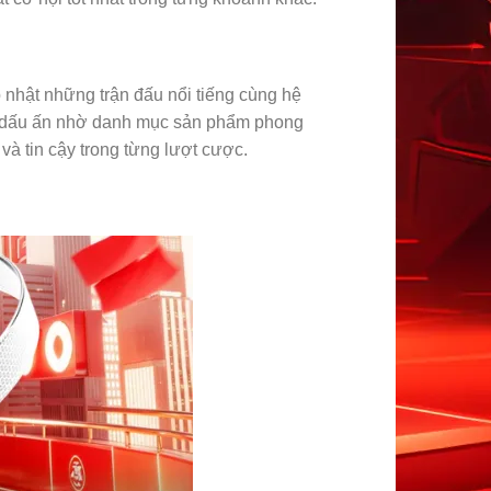
p nhật những trận đấu nổi tiếng cùng hệ
ạo dấu ấn nhờ danh mục sản phẩm phong
à tin cậy trong từng lượt cược.