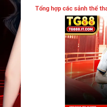
Tổng hợp các sảnh thể th