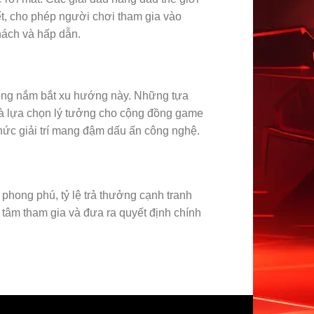
ết, cho phép người chơi tham gia vào
hách và hấp dẫn.
óng nắm bắt xu hướng này. Những tựa
là lựa chọn lý tưởng cho cộng đồng game
thức giải trí mang đậm dấu ấn công nghệ.
hong phú, tỷ lệ trả thưởng cạnh tranh
tâm tham gia và đưa ra quyết định chính