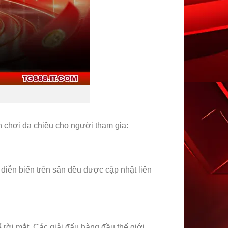
 chơi đa chiều cho người tham gia:
 diễn biến trên sân đều được cập nhật liên
 rời mắt. Các giải đấu hàng đầu thế giới